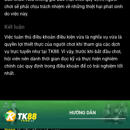
chơi sẽ phải chịu trách nhiệm về những thiệt hại phát sinh
do việc này.
Kết luận
Việc tuân thủ điều khoản điều kiện vừa là nghĩa vụ vừa là
quyền lợi thiết thực của người chơi khi tham gia các dịch
vụ trực tuyến như tại TK88. Vì vậy, trước khi bắt đầu chơi,
hội viên nên dành thời gian đọc kỹ và thực hiện nghiêm
chỉnh các quy định trong điều khoản để có trải nghiệm tốt
nhất.
HƯỚNG DẪN