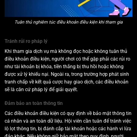
Tuân thủ nghiêm túc điều khoản điều kiện khi tham gia
Tránh rủi ro pháp lý
Khi tham gia dịch vụ mà không đọc hoặc không tuân thủ
điều khoản điều kiện, người chơi có thể gặp phải các rủi ro
như tài khoản bị khóa, tiền thắng bị thu hồi hoặc không
được xử lý khiếu nại. Ngoài ra, trong trường hợp phát sinh
tranh chấp về kết quả cược hay giao dịch, các điều khoản
sẽ là căn cứ pháp lý để giải quyết.
Đảm bảo an toàn thông tin
Các điều khoản điều kiện có quy định về bảo mật thông tin
cá nhân và an toàn dữ liệu. Hội viên cần tuân để tránh việc
lộ lọt thông tin, bị đánh cắp tài khoản hoặc các hành vi lừa
đảo khác. Nếu không giữ bảo mật theo quy định, người