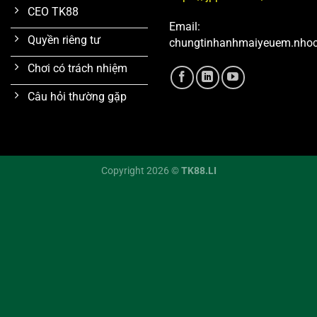
CEO TK88
Email:
Quyền riêng tư
chungtinhanhmaiyeuem.nho
Chơi có trách nhiệm
Câu hỏi thường gặp
Copyright 2026 ©
TK88.LI