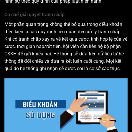
hình sự theo quy định của pháp luật hiện hành.
Cơ chế giải quyết tranh chấp
Một phần quan trọng không thể bỏ qua trong điều khoản
điều kiện là các quy định liên quan đến xử lý tranh chấp.
Khi có tranh chấp xảy ra về kết quả cược, tính hợp lệ của vé
cược, thời gian nạp/rút tiền, hội viên cần liên hệ bộ phận
CSKH để gửi khiếu nại. Hệ thống sẽ dựa trên dữ liệu từ hệ
thống để đối chiếu và đưa ra kết luận cuối cùng. Mọi kết
quả do hệ thống ghi nhận sẽ được coi là cơ sở xác thực.