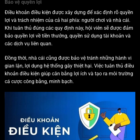
Bảo vệ quyền lợi
Điều khoản điều kiện được xây dựng để xác định rõ quyền
lợi và trách nhiệm của cả hai phía: người chơi và nhà cái.
Khi tuân thủ đúng các quy định này, hội viên sẽ được đảm
bảo quyền lợi về tiền thưởng, quyền sử dụng tài khoản và
các dịch vụ liên quan.
Đồng thời, nhà cái cũng được bảo vệ tránh những hành vi
gian lận, lợi dụng hệ thống gây thiệt hại. Việc tuân thủ điều
khoản điều kiện giúp cân bằng lợi ích và tạo ra môi trường
cá cược công bằng, minh bạch.