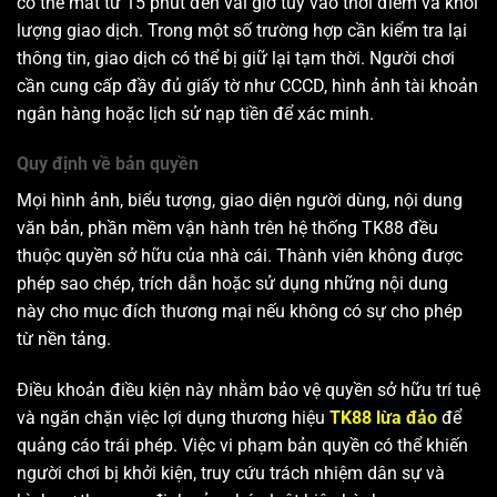
có thể mất từ 15 phút đến vài giờ tùy vào thời điểm và khối
lượng giao dịch. Trong một số trường hợp cần kiểm tra lại
thông tin, giao dịch có thể bị giữ lại tạm thời. Người chơi
cần cung cấp đầy đủ giấy tờ như CCCD, hình ảnh tài khoản
ngân hàng hoặc lịch sử nạp tiền để xác minh.
Quy định về bản quyền
Mọi hình ảnh, biểu tượng, giao diện người dùng, nội dung
văn bản, phần mềm vận hành trên hệ thống TK88 đều
thuộc quyền sở hữu của nhà cái. Thành viên không được
phép sao chép, trích dẫn hoặc sử dụng những nội dung
này cho mục đích thương mại nếu không có sự cho phép
từ nền tảng.
Điều khoản điều kiện này nhằm bảo vệ quyền sở hữu trí tuệ
và ngăn chặn việc lợi dụng thương hiệu
TK88 lừa đảo
để
quảng cáo trái phép. Việc vi phạm bản quyền có thể khiến
người chơi bị khởi kiện, truy cứu trách nhiệm dân sự và