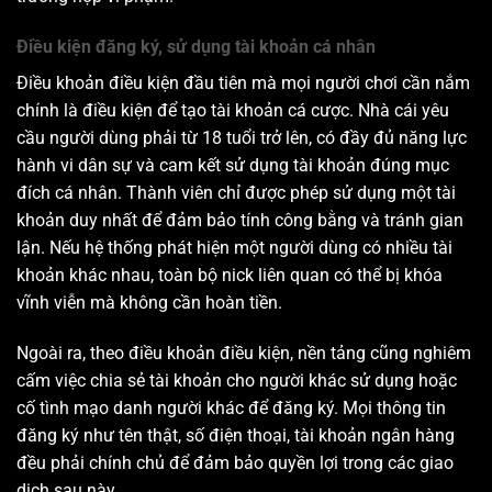
Điều kiện đăng ký, sử dụng tài khoản cá nhân
Điều khoản điều kiện đầu tiên mà mọi người chơi cần nắm
chính là điều kiện để tạo tài khoản cá cược. Nhà cái yêu
cầu người dùng phải từ 18 tuổi trở lên, có đầy đủ năng lực
hành vi dân sự và cam kết sử dụng tài khoản đúng mục
đích cá nhân. Thành viên chỉ được phép sử dụng một tài
khoản duy nhất để đảm bảo tính công bằng và tránh gian
lận. Nếu hệ thống phát hiện một người dùng có nhiều tài
khoản khác nhau, toàn bộ nick liên quan có thể bị khóa
vĩnh viễn mà không cần hoàn tiền.
Ngoài ra, theo điều khoản điều kiện, nền tảng cũng nghiêm
cấm việc chia sẻ tài khoản cho người khác sử dụng hoặc
cố tình mạo danh người khác để đăng ký. Mọi thông tin
đăng ký như tên thật, số điện thoại, tài khoản ngân hàng
đều phải chính chủ để đảm bảo quyền lợi trong các giao
dịch sau này.