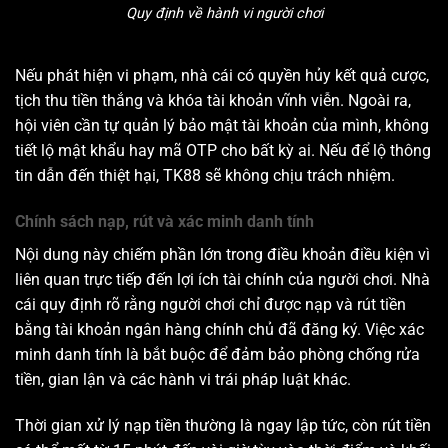
Quy định về hành vi người chơi
Nếu phát hiện vi phạm, nhà cái có quyền hủy kết quả cược,
tịch thu tiền thắng và khóa tài khoản vĩnh viễn. Ngoài ra,
hội viên cần tự quản lý bảo mật tài khoản của mình, không
tiết lộ mật khẩu hay mã OTP cho bất kỳ ai. Nếu để lộ thông
tin dẫn đến thiệt hại, TK88 sẽ không chịu trách nhiệm.
Chính sách nạp, rút và xác minh danh tính
Nội dung này chiếm phần lớn trong điều khoản điều kiện vì
liên quan trực tiếp đến lợi ích tài chính của người chơi. Nhà
cái quy định rõ rằng người chơi chỉ được nạp và rút tiền
bằng tài khoản ngân hàng chính chủ đã đăng ký. Việc xác
minh danh tính là bắt buộc để đảm bảo phòng chống rửa
tiền, gian lận và các hành vi trái pháp luật khác.
Thời gian xử lý nạp tiền thường là ngay lập tức, còn rút tiền