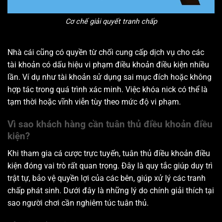
Cơ chế giải quyết tranh chấp
Nhà cái cũng có quyền từ chối cung cấp dịch vụ cho các
tài khoản có dấu hiệu vi phạm điều khoản điều kiện nhiều
lần. Ví dụ như tài khoản sử dụng sai mục đích hoặc không
hợp tác trong quá trình xác minh. Việc khóa nick có thể là
tạm thời hoặc vĩnh viễn tùy theo mức độ vi phạm.
Vì sao khách hàng cần tuân thủ điều khoản điều
kiện?
Khi tham gia cá cược trực tuyến, tuân thủ điều khoản điều
kiện đóng vai trò rất quan trọng. Đây là quy tắc giúp duy trì
trật tự, bảo vệ quyền lợi của các bên, giúp xử lý các tranh
chấp phát sinh. Dưới đây là những lý do chính giải thích tại
sao người chơi cần nghiêm túc tuân thủ.