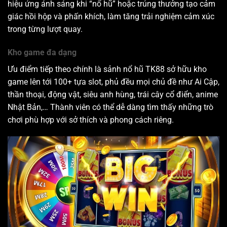
hiệu ứng ánh sáng khi “nổ hũ” hoặc trúng thưởng tạo cảm
giác hồi hộp và phấn khích, làm tăng trải nghiệm cảm xúc
trong từng lượt quay.
Kho game đa dạng
Ưu điểm tiếp theo chính là sảnh nổ hũ TK88 sở hữu kho
game lên tới 100+ tựa slot, phủ đều mọi chủ đề như Ai Cập,
thần thoại, động vật, siêu anh hùng, trái cây cổ điển, anime
Nhật Bản,… Thành viên có thể dễ dàng tìm thấy những trò
chơi phù hợp với sở thích và phong cách riêng.