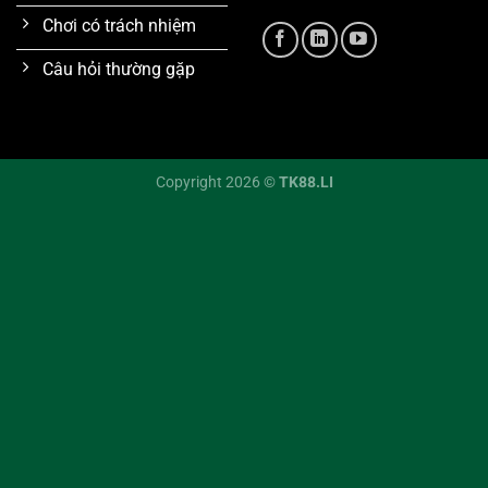
Chơi có trách nhiệm
Câu hỏi thường gặp
Copyright 2026 ©
TK88.LI