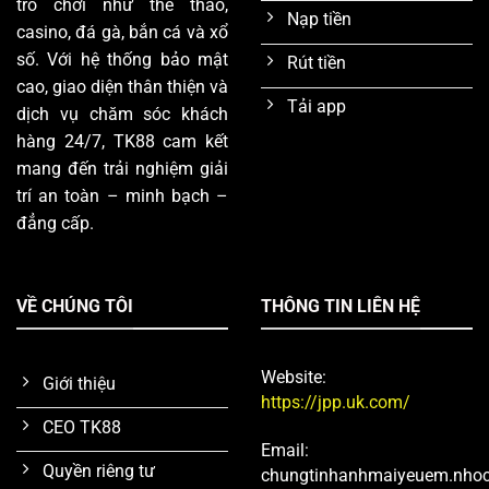
trò chơi như thể thao,
Nạp tiền
casino, đá gà, bắn cá và xổ
số. Với hệ thống bảo mật
Rút tiền
cao, giao diện thân thiện và
Tải app
dịch vụ chăm sóc khách
hàng 24/7, TK88 cam kết
mang đến trải nghiệm giải
trí an toàn – minh bạch –
đẳng cấp.
VỀ CHÚNG TÔI
THÔNG TIN LIÊN HỆ
Website:
Giới thiệu
https://jpp.uk.com/
CEO TK88
Email:
Quyền riêng tư
chungtinhanhmaiyeuem.nho