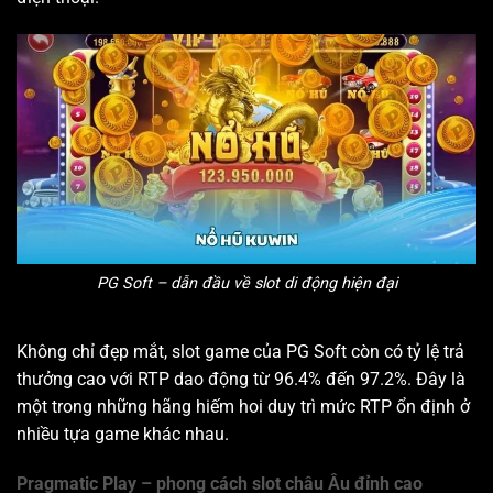
PG Soft – dẫn đầu về slot di động hiện đại
Không chỉ đẹp mắt, slot game của PG Soft còn có tỷ lệ trả
thưởng cao với RTP dao động từ 96.4% đến 97.2%. Đây là
một trong những hãng hiếm hoi duy trì mức RTP ổn định ở
nhiều tựa game khác nhau.
Pragmatic Play – phong cách slot châu Âu đỉnh cao