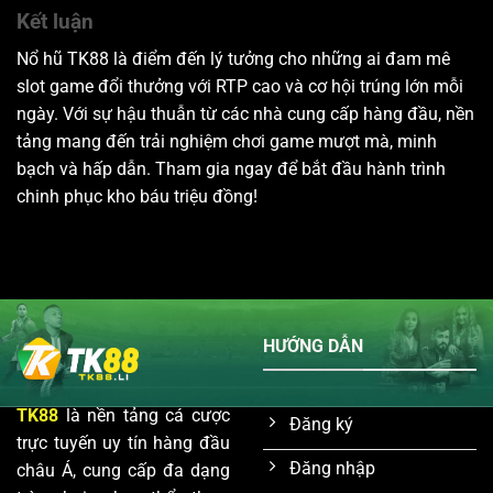
Kết luận
Nổ hũ TK88 là điểm đến lý tưởng cho những ai đam mê
slot game đổi thưởng với RTP cao và cơ hội trúng lớn mỗi
ngày. Với sự hậu thuẫn từ các nhà cung cấp hàng đầu, nền
tảng mang đến trải nghiệm chơi game mượt mà, minh
bạch và hấp dẫn. Tham gia ngay để bắt đầu hành trình
chinh phục kho báu triệu đồng!
HƯỚNG DẪN
TK88
là nền tảng cá cược
Đăng ký
trực tuyến uy tín hàng đầu
Đăng nhập
châu Á, cung cấp đa dạng