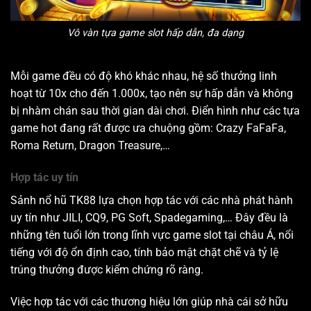
Vô vàn tựa game slot hấp dẫn, đa dạng
Mỗi game đều có độ khó khác nhau, hệ số thưởng linh
hoạt từ 10x cho đến 1.000x, tạo nên sự hấp dẫn và không
bị nhàm chán sau thời gian dài chơi. Điển hình như các tựa
game hot đang rất được ưa chuộng gồm: Crazy FaFaFa,
Roma Return, Dragon Treasure,…
Hợp tác uy tín
Sảnh nổ hũ TK88 lựa chọn hợp tác với các nhà phát hành
uy tín như JILI, CQ9, PG Soft, Spadegaming,… Đây đều là
những tên tuổi lớn trong lĩnh vực game slot tại châu Á, nổi
tiếng với độ ổn định cao, tính bảo mật chặt chẽ và tỷ lệ
trúng thưởng được kiểm chứng rõ ràng.
Việc hợp tác với các thương hiệu lớn giúp nhà cái sở hữu