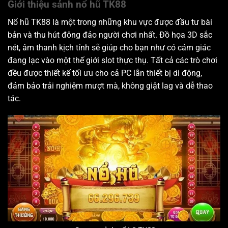
Giới thiệu sảnh nổ hũ TK88
Nổ hũ TK88 là một trong những khu vực được đầu tư bài
bản và thu hút đông đảo người chơi nhất. Đồ họa 3D sắc
nét, âm thanh kịch tính sẽ giúp cho bạn như có cảm giác
đang lạc vào một thế giới slot thực thụ. Tất cả các trò chơi
đều được thiết kế tối ưu cho cả PC lẫn thiết bị di động,
đảm bảo trải nghiệm mượt mà, không giật lag và dễ thao
tác.